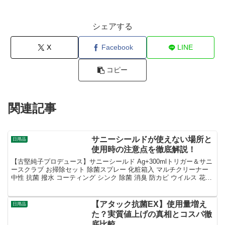
シェアする
X
Facebook
LINE
コピー
関連記事
サニーシールドが使えない場所と
日用品
使用時の注意点を徹底解説！
【古堅純子プロデュース】サニーシールド Ag+300mlトリガー＆サニ
ースクラブ お掃除セット 除菌スプレー 化粧箱入 マルチクリーナー
中性 抗菌 撥水 コーティング シンク 除菌 消臭 防カビ ウイルス 花粉
安心 安全 手に優しい 古...
【アタック抗菌EX】使用量増え
日用品
た？実質値上げの真相とコスパ徹
底比較