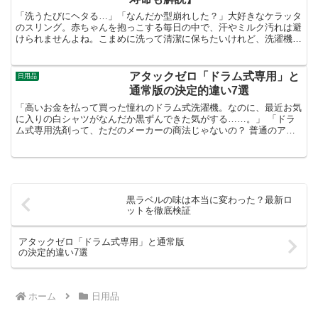
「洗うたびにヘタる…」「なんだか型崩れした？」大好きなケラッタ
のスリング。赤ちゃんを抱っこする毎日の中で、汗やミルク汚れは避
けられませんよね。こまめに洗って清潔に保ちたいけれど、洗濯機に
入れるたびに「この洗い方で本当に大丈夫かな？」「型崩れ...
アタックゼロ「ドラム式専用」と
日用品
通常版の決定的違い7選
「高いお金を払って買った憧れのドラム式洗濯機。なのに、最近お気
に入りの白シャツがなんだか黒ずんできた気がする……。」 「ドラ
ム式専用洗剤って、ただのメーカーの商法じゃないの？ 普通のアタ
ックゼロじゃダメなの？」もしあなたがそう思っているなら...
黒ラベルの味は本当に変わった？最新ロ
ットを徹底検証
アタックゼロ「ドラム式専用」と通常版
の決定的違い7選
ホーム
日用品