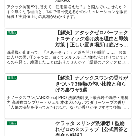
アタック抗菌EXに替えて「使用量増えた？」と悩んでいませんか？
すぐ無くなる理由と、1本で何日使えるかのシミュレーションを徹底
解説！実質値上げの真相がわかります。
【解決】アタックゼロパーフェク
日用品
トスティック溶け残る理由と即効
対策｜正しい置き場所は底だっ
た！
洗濯機が止まって、「さあ干そう！」と蓋を開けた瞬間……。 お気
に入りの黒いTシャツに、白くてヌルヌルした物体がこびりついてい
るのを見て、絶望したことはありませんか？「話題のアタックゼロ
パーフェクトスティックを買ってみたけど、これじゃ使えな...
【解決】ナノックスワンの香りが
日用品
きつい？3種類の匂い比較と和ら
げる裏ワザ5選
ナノックスワン(NANOXone) PRO 洗濯洗剤 史上最高峰の洗浄・消臭
力 高濃度コンプリートジェル 本体大640g パウダリーソープの香り
「人気の洗剤を使ってみたけれど、なぜか香りがキツすぎて後悔し
た…」もしあなたが今、そう感じてナノ...
ケラッタ スリング洗濯術！型崩
日用品
れゼロの３ステップ【公式回答と
寿命も解説】