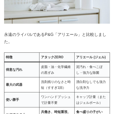
永遠のライバルであるP&G「アリエール」と比較しまし
た。
特徴
アタックZERO
アリエール (ジェル)
皮脂・油・化学繊維
泥汚れ・食べこぼ
得意な汚れ
の黒ずみ
し・強力な除菌
洗剤残りのなさと時
漂白剤なしでも強力
最大の武器
短（すすぎ1回）
な洗浄力
ワンハンドプッシュ
キャップ計量（また
使い勝手
で計量不要
はジェルボール）
共働き、時短重視、
食べ盛りの子がい