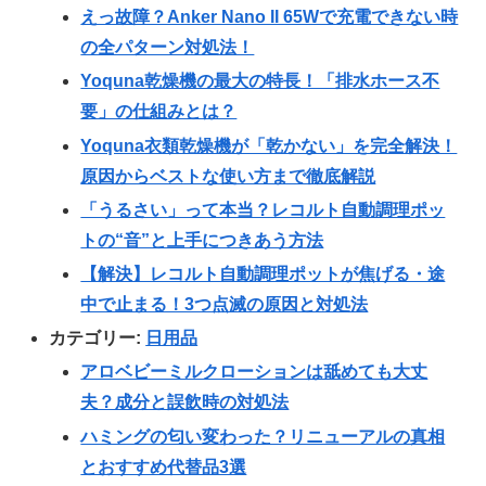
えっ故障？Anker Nano II 65Wで充電できない時
の全パターン対処法！
Yoquna乾燥機の最大の特長！「排水ホース不
要」の仕組みとは？
Yoquna衣類乾燥機が「乾かない」を完全解決！
原因からベストな使い方まで徹底解説
「うるさい」って本当？レコルト自動調理ポッ
トの“音”と上手につきあう方法
【解決】レコルト自動調理ポットが焦げる・途
中で止まる！3つ点滅の原因と対処法
カテゴリー:
日用品
アロベビーミルクローションは舐めても大丈
夫？成分と誤飲時の対処法
ハミングの匂い変わった？リニューアルの真相
とおすすめ代替品3選