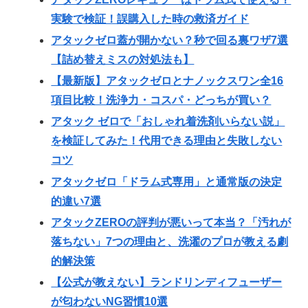
実験で検証！誤購入した時の救済ガイド
アタックゼロ蓋が開かない？秒で回る裏ワザ7選
【詰め替えミスの対処法も】
【最新版】アタックゼロとナノックスワン全16
項目比較！洗浄力・コスパ・どっちが買い？
アタック ゼロで「おしゃれ着洗剤いらない説」
を検証してみた！代用できる理由と失敗しない
コツ
アタックゼロ「ドラム式専用」と通常版の決定
的違い7選
アタックZEROの評判が悪いって本当？「汚れが
落ちない」7つの理由と、洗濯のプロが教える劇
的解決策
【公式が教えない】ランドリンディフューザー
が匂わないNG習慣10選