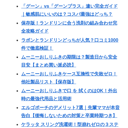
「グーン」vs「グーンプラス」違い完全ガイド
｜敏感肌にいいのは？コスパ最強はどっち？
保存版！ランドリンに合う洗剤の組み合わせ完
全攻略ガイド
ラボンとランドリンどっちが人気？口コミ1000
件で徹底検証！
ムーニーおしりふきの期限は？製造日から安全
目安【まとめ買い派必読】
ムーニーおしりふきケース互換性で失敗ゼロ！
他社製品リスト【保存版】
ムーニーおしりふきで口 を 拭くのはOK！外出
時の最強代用品と活用術
エルゴポーチのデメリット7選｜先輩ママが本音
告白【後悔しないための対策と卒業時期つき】
ケラッタ スリング洗濯術！型崩れゼロの３ステ