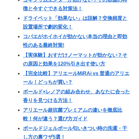
徴と今すぐできる対策法！
ドライペット「効果ない」は誤解？交換頻度と
設置場所で劇的変化！
コバエがホイホイが効かない本当の理由と即効
性のある最終対策!
【実体験】おすだけノーマットが効かない？そ
の原因と効果を120%引き出す使い方
【完全比較】アリエールMiRAi vs 普通のアリエ
ール！どっちが買い？
ボールド×レノアの組み合わせ、あなたに合った
香りを見つける方法！
アリエール超抗菌プレミアムの違いを徹底比
較！何が違う？選び方ガイド
ボールドジェルボール匂いきつい時の洗濯・干
し方の裏ワザ5選！