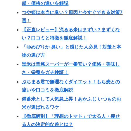
感・価格の違いを解説
つや姫は本当に臭い？原因と今すぐできる対策7
選！
【正直レビュー】流るる米はまずい？まずくな
い？口コミと特徴を徹底解説！
「ゆめぴりか 臭い」と感じた人必見！対策と本
物の選び方
黒米は業務スーパーが一番安い？価格・美味し
さ・栄養をガチ検証！
ぷちまる君で無理なくダイエット！もち麦との
違いや口コミを徹底解説
備蓄米として人気急上昇！あかふじ いつものお
米が選ばれるワケ
【徹底解剖】「理想のトマト」で太る人・痩せ
る人の決定的な差とは？