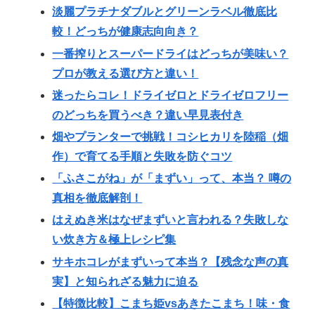
淡麗プラチナダブルとグリーンラベル徹底比
較！どっちが健康志向向き？
一番搾りとスーパードライはどっちが美味い？
プロが教える選び方と違い！
迷ったらコレ！ドライゼロとドライゼロフリー
のどっちを買うべき？違い早見表付き
畑やプランターで挑戦！コシヒカリを陸稲（畑
作）で育てる手順と失敗を防ぐコツ
「ふさこがね」が「まずい」って、本当？ 噂の
真相を徹底解剖！
はえぬき米はなぜまずいと言われる？失敗しな
い炊き方＆極上レシピ集
サキホコレがまずいって本当？【残念な声の真
実】と知られざる魅力に迫る
【特徴比較】こまち姫vsあきたこまち！味・食