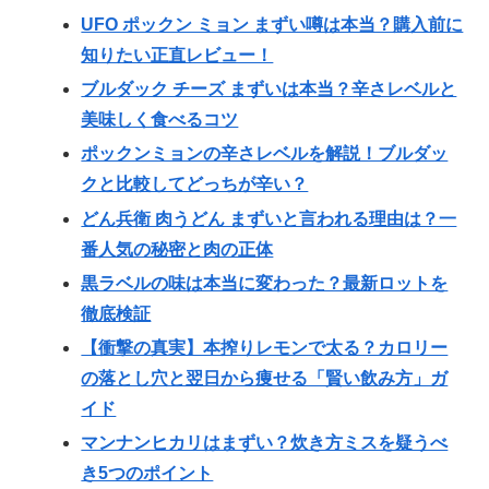
UFO ポックン ミョン まずい噂は本当？購入前に
知りたい正直レビュー！
ブルダック チーズ まずいは本当？辛さレベルと
美味しく食べるコツ
ポックンミョンの辛さレベルを解説！ブルダッ
クと比較してどっちが辛い？
どん兵衛 肉うどん まずいと言われる理由は？一
番人気の秘密と肉の正体
黒ラベルの味は本当に変わった？最新ロットを
徹底検証
【衝撃の真実】本搾りレモンで太る？カロリー
の落とし穴と翌日から痩せる「賢い飲み方」ガ
イド
マンナンヒカリはまずい？炊き方ミスを疑うべ
き5つのポイント