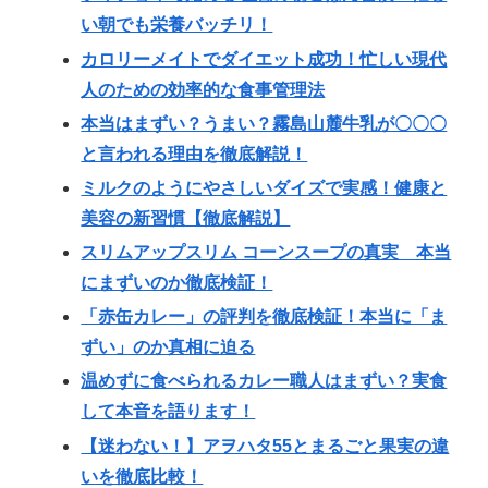
い朝でも栄養バッチリ！
カロリーメイトでダイエット成功！忙しい現代
人のための効率的な食事管理法
本当はまずい？うまい？霧島山麓牛乳が〇〇〇
と言われる理由を徹底解説！
ミルクのようにやさしいダイズで実感！健康と
美容の新習慣【徹底解説】
スリムアップスリム コーンスープの真実 本当
にまずいのか徹底検証！
「赤缶カレー」の評判を徹底検証！本当に「ま
ずい」のか真相に迫る
温めずに食べられるカレー職人はまずい？実食
して本音を語ります！
【迷わない！】アヲハタ55とまるごと果実の違
いを徹底比較！