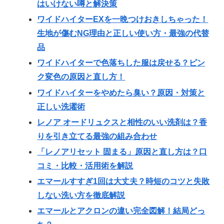
はいけない噂と解決策
ワイドハイターEXを一晩つけおきしちゃった！
生地が傷むNG理由と正しい使い方・最強の代替
品
ワイドハイターで色落ちした服は戻せる？ピン
ク変色の原因と直し方！
ワイドハイターをやめたら臭い？原因・対策と
正しい洗濯術
レノア オードリュクスと相性のいい洗剤は？香
りを引き立てる最強の組み合わせ
「レノアリセット 固まる」原因と直し方は？口
コミ・比較・活用術を解説
エマールすすぎ1回は大丈夫？時短のコツと失敗
しない洗い方を徹底解説
エマールとアクロンの違い完全図解！結局どっ