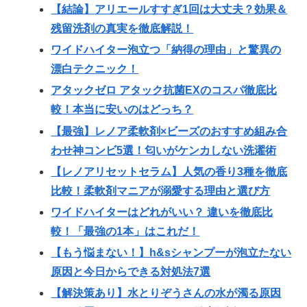
【結論】アリエールすすぎ1回は大丈夫？効果＆
残留洗剤の真実を徹底解説！
ワイドハイター泡立つ「納得の理由」と驚異の
漂白テクニック！
アタックゼロ アタック抗菌EXのコスパ徹底比
較！本当に安いのはどっち？
【最強】レノア柔軟剤×ビーズのおすすめ組み合
わせ神コンビ5選！匂いがケンカしない洗濯術
【レノアリセットセラム】人気の香り3種を徹底
比較！柔軟剤マニアが溺愛する理由と選び方
ワイドハイターはどれがいい？ 違いを徹底比
較！「最強の1本」はこれだ！
【もう悩まない！】h&sシャンプーが泡立たない
原因と今日からできる対処法7選
【解決策あり】水とりぞうさんの水が濁る原因