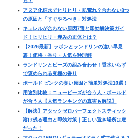
ち？
アヌア化粧水でヒリヒリ・肌荒れ？合わない8つ
の原因と「すぐやるべき」対処法
キュレルが合わない原因7選と即効解決策ガイ
ド！ヒリヒリ・赤みの正体とは？
【2026最新】ラボンとランドリンの違い早見
表！価格・香り・人気を秒理解
ランドリンとビーズの組み合わせ！香水いらず
で褒められる究極の香り
ボールド ピンクの臭い原因と簡単対処法10選！
用途別比較：ニュービーズが合う人・ボールド
が合う人【人気ランキングの真実も解説】
【解決】アタックゼロパーフェクトスティック
溶け残る理由と即効対策｜正しい置き場所は底
だった！
アタックZEROレギュラーはドラム式で使える？