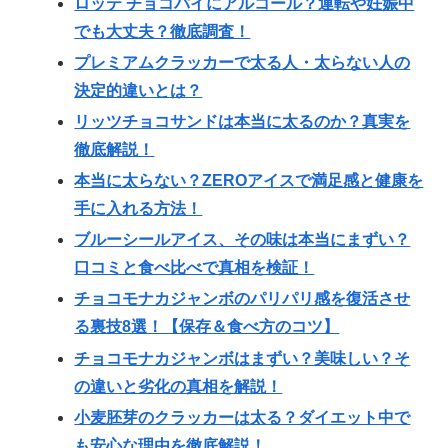
ロッテ チョコパイにアルコール？運転や妊娠中
でも大丈夫？徹底調査！
プレミアムクラッカーで太る人・太らない人の
決定的違いとは？
リッツチョコサンドは本当に太るのか？真実を
徹底解説！
本当に太らない？ZEROアイスで満足感と健康を
手に入れる方法！
ブルーシールアイス、その味は本当にまずい？
口コミと食べ比べで真相を検証！
チョコモナカジャンボのパリパリ感を復活させ
る裏技8選！【保存＆食べ方のコツ】
チョコモナカジャンボはまずい？美味しい？そ
の違いと劣化の真相を解説！
小麦胚芽のクラッカーは太る？ダイエット中で
も安心な理由を徹底解説！