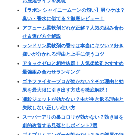
お洗濯ライフを実現
【ラボン シャイニームーンの匂い】男ウケは？
臭い・香水に似てる？徹底レビュー！
アフューム柔軟剤どれが正解？人気の組み合わ
せ＆選び方全解説
ランドリン柔軟剤の香りは本当にキツい？好き
嫌いが分かれる理由と上手に使うコツ
アタックゼロと相性抜群！人気柔軟剤おすすめ
最強組み合わせランキング
ゴキファイタープロが効かない？その理由と効
果を最大限に引き出す方法を徹底解説！
凍殺ジェットが効かない？虫が生き返る理由と
失敗しない正しい使い方
スーパーアリの巣コロリが効かない？効き目を
劇的改善する見落としポイント7選
ゴキブリムエンダーが効かない？その部屋の特