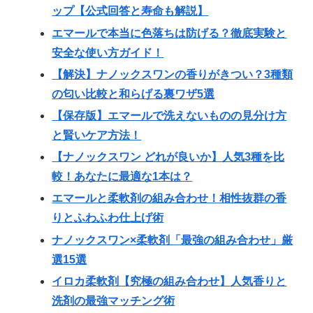
ップ【公式回答と寿命も解説】
エマールで本当に色落ちは防げる？徹底実験と
安全な使い方ガイド！
【解決】ナノックスワンの香りがきつい？3種類
の匂い比較と和らげる裏ワザ5選
【保存版】エマールで洗えないものの見分け方
と賢いケア方法！
【ナノックスワン どれが良いか】人気3種を比
較！あなたに最適な1本は？
エマールと柔軟剤の組み合わせ！相性抜群の香
りとふわふわ仕上げ術
ナノックスワン×柔軟剤「最強の組み合わせ」厳
選15選
イロカ柔軟剤【究極の組み合わせ】人気香りと
洗剤の最強マッチング術