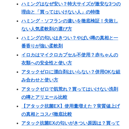
ハミングはなぜ安い？特大サイズが激安な3つの
理由と「買ってはいけない人」の特徴
ハミング・ソフランの違いを徹底検証！失敗し
ない人気柔軟剤の選び方
ハミングの匂いはきつい？やばい噂の真相と一
番香りが強い柔軟剤
イロカはマイクロカプセル不使用？赤ちゃんの
衣類への安全性と使い方
アタックゼロに漂白剤はいらない？併用OKな組
み合わせと使い方
アタックゼロで肌荒れ？買ってはいけない洗剤
の噂とアリエール比較
【アタック抗菌EX】使用量増えた？実質値上げ
の真相とコスパ徹底比較
アタック抗菌EXの匂いがきつい原因は？買って