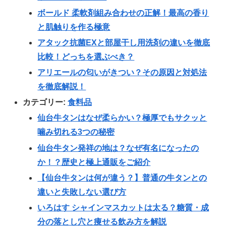
ボールド 柔軟剤組み合わせの正解！最高の香り
と肌触りを作る極意
アタック抗菌EXと部屋干し用洗剤の違いを徹底
比較！どっちを選ぶべき？
アリエールの匂いがきつい？その原因と対処法
を徹底解説！
カテゴリー:
食料品
仙台牛タンはなぜ柔らかい？極厚でもサクッと
噛み切れる3つの秘密
仙台牛タン発祥の地は？なぜ有名になったの
か！？歴史と極上通販をご紹介
【仙台牛タンは何が違う？】普通の牛タンとの
違いと失敗しない選び方
いろはす シャインマスカットは太る？糖質・成
分の落とし穴と痩せる飲み方を解説