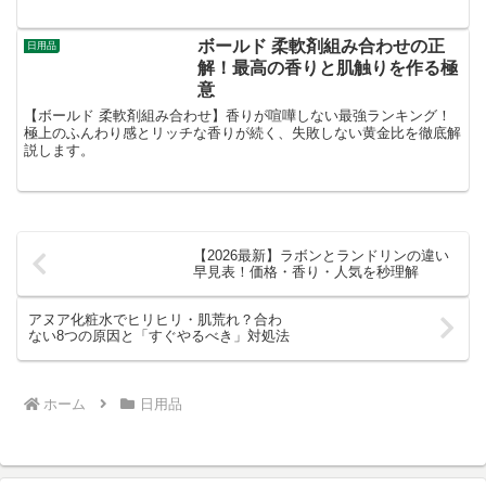
は、それぞれの違いと特徴を詳しく比較し、あなたに合った...
ボールド 柔軟剤組み合わせの正
日用品
解！最高の香りと肌触りを作る極
意
【ボールド 柔軟剤組み合わせ】香りが喧嘩しない最強ランキング！
極上のふんわり感とリッチな香りが続く、失敗しない黄金比を徹底解
説します。
【2026最新】ラボンとランドリンの違い
早見表！価格・香り・人気を秒理解
アヌア化粧水でヒリヒリ・肌荒れ？合わ
ない8つの原因と「すぐやるべき」対処法
ホーム
日用品