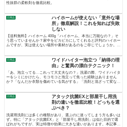
性抜群の柔軟剤を徹底比較。
ハイホームが使えない「意外な場
日用品
所」徹底解説！これを知れば失敗
しない
【送料無料】ハイホーム 400g「ハイホーム、本当に万能なの？」そ
う思っていませんか？家中をピカピカにしてくれると評判のハイホー
ムですが、実は使えない場所や素材があるのをご存じでしょうか。知
らずに使ってしまうと、せっかくの掃除が台無しになる...
ワイドハイター泡立つ「納得の理
日用品
由」と驚異の漂白テクニック！
「あ、泡立ってる…これって大丈夫なの？」洗濯の際、ワイドハイタ
ーをシミにかけたら、モコモコと泡立って焦った経験はありません
か？「なんだか衣類を傷めている気がする」「洗剤と混ざって変な反
応を起こしているのでは？」そう不安に感じたあなたは、大正...
アタック抗菌EXと部屋干し用洗
日用品
剤の違いを徹底比較！どっちを選
ぶべき？
洗濯用洗剤には多くの種類があり、選ぶのに迷ってしまう方も多いは
ず。特に「アタック抗菌EX」と「部屋干し用洗剤」は似た目的で選
ばれがちですが、実は特徴や効果に大きな違いがあります。本記事で