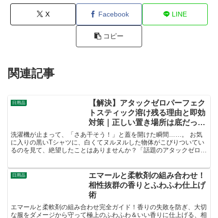
X
Facebook
LINE
コピー
関連記事
【解決】アタックゼロパーフェク
日用品
トスティック溶け残る理由と即効
対策｜正しい置き場所は底だっ
た！
洗濯機が止まって、「さあ干そう！」と蓋を開けた瞬間……。 お気
に入りの黒いTシャツに、白くてヌルヌルした物体がこびりついてい
るのを見て、絶望したことはありませんか？「話題のアタックゼロ
パーフェクトスティックを買ってみたけど、これじゃ使えな...
エマールと柔軟剤の組み合わせ！
日用品
相性抜群の香りとふわふわ仕上げ
術
エマールと柔軟剤の組み合わせ完全ガイド！香りの失敗を防ぎ、大切
な服をダメージから守って極上のふわふわ＆いい香りに仕上げる、相