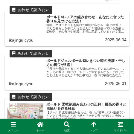
ボールド×レノアの組み合わせ、あなたに合った
香りを見つける方法！
毎朝、クローゼットを開けた瞬間に広がる、幸せの香り。
そんな暮らしを手に入れませんか？普段使っている洗剤と
柔軟剤、その香りや効果、本当に満足していますか？驚く
べきことに、実際のところ8割以上の人が「なんとなく」で
選んでいると言われています。で...
2025.06.04
ikajingu.cyou
ボールドジェルボール匂いきつい時の洗濯・干し
方の裏ワザ5選！
「香りが長続きする」と人気のボールドジェルボール。し
かしその香り、時には「ちょっと強すぎるかも」と感じた
ことはありませんか？本記事では、香りに敏感なあなたの
ために、洗濯・干し方の工夫で快適な香りに変える裏ワザ
をご紹介します。＼通販でのご購入...
2025.06.01
ikajingu.cyou
ボールド 柔軟剤組み合わせの正解！最高の香りと
肌触りを作る極意
【ボールド 柔軟剤組み合わせ】香りが喧嘩しない最強ラン
キング！極上のふんわり感とリッチな香りが続く、失敗し
ない黄金比を徹底解説します。
2025.05.28
ikajingu.cyou
メニュー
ホーム
検索
トップ
サイドバー