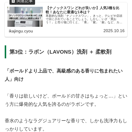
【ナノックスワン どれが良いか】人気3種を比
較！あなたに最適な1本は？
革新的な洗剤「ナノックスワン」。きっと、テレビや店頭
で目にされていることでしょう。しかし、いざ「買お
う！」と売り場に行くと、「青」「紫」「銀」など、カラ
フルなパッケージが並びすぎて、「結局、どれが私に一番
合っているんだろう？」と迷ってしまっ...
2025.10.16
ikajingu.cyou
第3位：ラボン（LAVONS）洗剤 ＋ 柔軟剤
「ボールドより上品で、高級感のある香りに包まれたい
人」向け
「香りは欲しいけど、ボールドの甘さはちょっと…」とい
う方に爆発的な人気を誇るのがラボンです。
香水のようなラグジュアリーな香りで、しかも洗浄力もし
っかりしています。