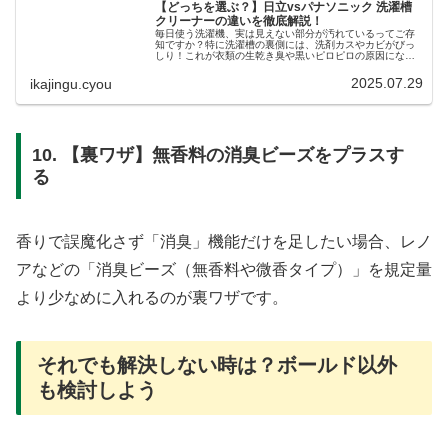
【どっちを選ぶ？】日立vsパナソニック 洗濯槽
クリーナーの違いを徹底解説！
毎日使う洗濯機、実は見えない部分が汚れているってご存
知ですか？特に洗濯槽の裏側には、洗剤カスやカビがびっ
しり！これが衣類の生乾き臭や黒いピロピロの原因になっ
ているかもしれません。そんな洗濯槽の汚れをスッキリ落
とすために欠かせないのが「洗濯槽...
2025.07.29
ikajingu.cyou
10. 【裏ワザ】無香料の消臭ビーズをプラスす
る
香りで誤魔化さず「消臭」機能だけを足したい場合、レノ
アなどの「消臭ビーズ（無香料や微香タイプ）」を規定量
より少なめに入れるのが裏ワザです。
それでも解決しない時は？ボールド以外
も検討しよう