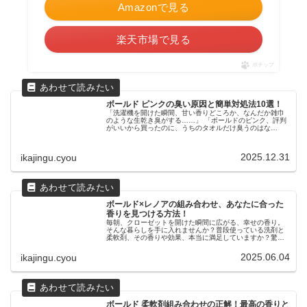
Amazonで見る
楽天市場で見る
ポチップ
ボールド ピンクの臭い原因と簡単対処法10選！
「洗濯機を開けた瞬間、甘い香りどころか、なんだか雑巾
のような生乾き臭がする……」 「ボールドのピンク、評判
がいいから買ったのに、うちのタオルだけ臭うのはな
ぜ？」あなたは今、そんな「洗濯の裏切り」に遭ってイラ
イラしていませんか？CMでもおなじ...
2025.12.31
ikajingu.cyou
ボールド×レノアの組み合わせ、あなたに合った
香りを見つける方法！
毎朝、クローゼットを開けた瞬間に広がる、幸せの香り。
そんな暮らしを手に入れませんか？普段使っている洗剤と
柔軟剤、その香りや効果、本当に満足していますか？驚く
べきことに、実際のところ8割以上の人が「なんとなく」で
選んでいると言われています。で...
2025.06.04
ikajingu.cyou
ボールド 柔軟剤組み合わせの正解！最高の香りと