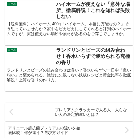
ハイホームが使えない「意外な場
日用品
所」徹底解説！これを知れば失敗
しない
【送料無料】ハイホーム 400g「ハイホーム、本当に万能なの？」そ
う思っていませんか？家中をピカピカにしてくれると評判のハイホー
ムですが、実は使えない場所や素材があるのをご存じでしょうか。知
らずに使ってしまうと、せっかくの掃除が台無しになる...
ランドリンとビーズの組み合わ
日用品
せ！香水いらずで褒められる究極
の香り
ランドリンとビーズの組み合わせは臭い？香水いらずで一日中「良い
匂い」と褒められる、絶対に失敗しない鉄板レシピと黄金比率を徹底
解説！上質な香りの作り方。
プレミアムクラッカーで太る人・太らな
い人の決定的違いとは？
アリエール超抗菌プレミアムの違いを徹
底比較！何が違う？選び方ガイド