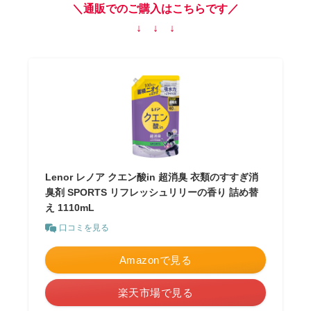
＼通販でのご購入はこちらです／
↓ ↓ ↓
Lenor レノア クエン酸in 超消臭 衣類のすすぎ消
臭剤 SPORTS リフレッシュリリーの香り 詰め替
え 1110mL
口コミを見る
Amazonで見る
楽天市場で見る