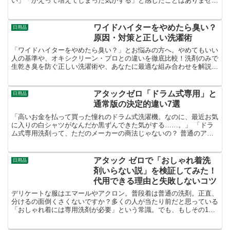
い」「かえって増えてしまった気がする」と感じたことはありません
か？それはもしかすると、ゴキファイタープロそのものでは...
ワイドハイターをやめたら臭い？
日用品
原因・対策と正しい洗濯術
「ワイドハイターをやめたら臭い？」とお悩みの方へ。やめてもいい
人の基準や、オキシクリーン・プロとの違いを徹底比較！洗剤のみで
生乾き臭を防ぐ正しい洗濯術や、あなたに最適な組み合わせを解説し
ます。
アタックゼロ「ドラム式専用」と
日用品
通常版の決定的違い7選
「高いお金を払って買った憧れのドラム式洗濯機。なのに、最近お気
に入りの白シャツがなんだか黒ずんできた気がする……。」 「ドラ
ム式専用洗剤って、ただのメーカーの商法じゃないの？ 普通のアタ
ックゼロじゃダメなの？」もしあなたがそう思っているなら...
アタック ゼロで「おしゃれ着洗
日用品
剤いらない説」を検証してみた！
代用できる理由と失敗しないコツ
デリケートな服はエマールやアクロン。普段着は普通の洗剤。正直、
分けるの面倒くさくないですか？多くの人が当たり前だと思っている
「おしゃれ着には専用洗剤が必要」という常識。でも、もしその1本
がなくなって、いつもの「アタック ゼロ（Attack ...