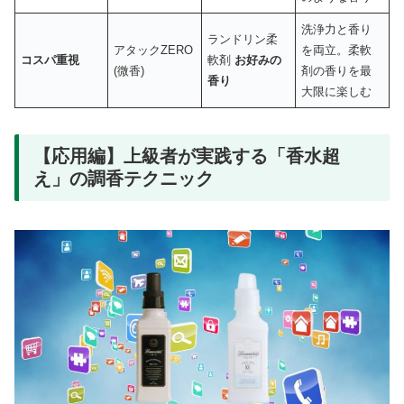
洗浄力と香り
ランドリン柔
アタックZERO
を両立。柔軟
コスパ重視
軟剤
お好みの
(微香)
剤の香りを最
香り
大限に楽しむ
【応用編】上級者が実践する「香水超
え」の調香テクニック