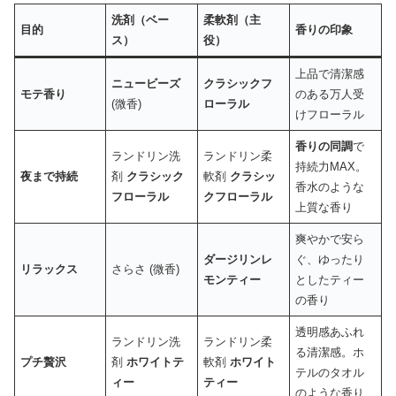
洗剤（ベー
柔軟剤（主
目的
香りの印象
ス）
役）
上品で清潔感
ニュービーズ
クラシックフ
モテ香り
のある万人受
(微香)
ローラル
けフローラル
香りの同調
で
ランドリン洗
ランドリン柔
持続力MAX。
夜まで持続
剤
クラシック
軟剤
クラシッ
香水のような
フローラル
クフローラル
上質な香り
爽やかで安ら
ダージリンレ
ぐ、ゆったり
リラックス
さらさ (微香)
モンティー
としたティー
の香り
透明感あふれ
ランドリン洗
ランドリン柔
る清潔感。ホ
プチ贅沢
剤
ホワイトテ
軟剤
ホワイト
テルのタオル
ィー
ティー
のような香り