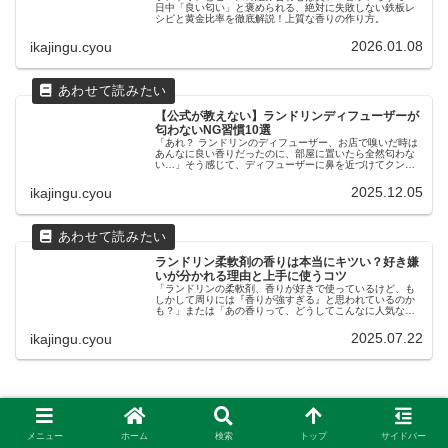
日中「良い匂い」と褒められる、絶対に失敗しない鉄板レ
シピと黄金比率を徹底解説！上質な香りの作り方。
2026.01.08
ikajingu.cyou
【公式が教えない】ランドリンディフューザーが
匂わないNG習慣10選
「あれ？ ランドリンのディフューザー、お店で嗅いだ時は
あんなに良い香りだったのに、部屋に置いたら全然匂わな
い…」そう感じて、ディフューザーに鼻を近づけてクンク
ンしていませんか？ せっかく「着る香水」と言われるほど
人気のランドリンを買ったのに...
2025.12.05
ikajingu.cyou
ランドリン柔軟剤の香りは本当にキツい？好き嫌
いが分かれる理由と上手に使うコツ
「ランドリンの柔軟剤、香りが好きで使っているけど、も
しかして周りには『香りが強すぎる』と思われているのか
も？」または「あの香りって、どうしてこんなに人気なん
だろう？でも苦手な人もいるらしいし…」そんな風に感じ
たことはありませんか？ランドリン...
2025.07.22
ikajingu.cyou
メニュー
ホーム
検索
トップ
サイドバー