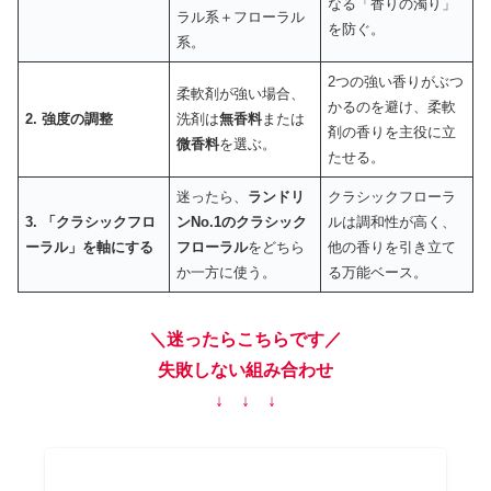
なる「香りの濁り」
ラル系＋フローラル
を防ぐ。
系。
2つの強い香りがぶつ
柔軟剤が強い場合、
かるのを避け、柔軟
2. 強度の調整
洗剤は
無香料
または
剤の香りを主役に立
微香料
を選ぶ。
たせる。
迷ったら、
ランドリ
クラシックフローラ
3. 「クラシックフロ
ンNo.1のクラシック
ルは調和性が高く、
ーラル」を軸にする
フローラル
をどちら
他の香りを引き立て
か一方に使う。
る万能ベース。
＼迷ったらこちらです／
失敗しない組み合わせ
↓ ↓ ↓