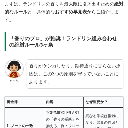
まずは、ランドリンの香りを最大限に引き出すための
絶対
的なルール
と、具体的な
おすすめ早見表
からご紹介しま
す。
「香りのプロ」が推奨！ランドリン組み合わせ
の絶対ルール3ヶ条
香りがケンカしたり、期待通りに香らない原
因は、この3つの原則を守っていないことに
たろう
あります。
黄金律
内容
なぜ重要か？
TOP/MIDDLE/LAST
異なる系統は複雑に
の「香りの系統」を
なり、悪臭の原因と
1. ノートの一致
揃える。例：フロー