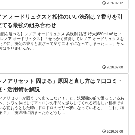
2026.02.12
ノア オードリュクスと相性のいい洗剤は？香りを引
立てる最強の組み合わせ
種類を選べる】レノア オードリュクス 柔軟剤 詰替 特大(680mL×6セッ
【レノア オードリュクス】「せっかく奮発してレノア オードリュクスを
たのに、洗剤の香りと混ざって変なニオイになってしまった……」そん
験はありませんか...
2026.02.08
レノアリセット 固まる」原因と直し方は？口コミ・
較・活用術を解説
ノアリセットが固まって出てこない！」と、洗濯機の前で困っているあ
へ。シワを伸ばしてアイロンの手間を減らしてくれる頼もしい相棒です
いざ使おうとした時にドロドロのゼリー状になっていると、「これ、壊
る？」「洗濯機に詰まったらどうし...
2026.02.08