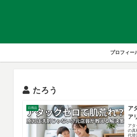
プロフィー
たろう
ア
日用品
ア
アタ
の真
代替