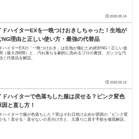
2026.05.14
イドハイターEXを一晩つけおきしちゃった！生地が
むNG理由と正しい使い方・最強の代替品
ドハイターEXの「一晩つけおき」は生地が傷むため絶対NG！正しい放
間（最大2時間）と、汚れ落ちを劇的に高めるプロの裏技、ガンコな汚
効く代替品を解説。
2026.05.12
イドハイターで色落ちした服は戻せる？ピンク変色
原因と直し方！
ドハイターで服が色落ちした？実はそれ日焼け止めが原因の「ピンク変
かも！直せる・直せないの見分け方と、元通りに直す手順を徹底解説。