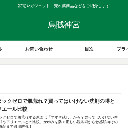
家電やガジェット、売れ筋商品などをご紹介します
烏賊神宮
ル
お問い合わせ
目次
プラ
タックゼロで肌荒れ？買ってはいけない洗剤の噂と
リエール比較
ックゼロで肌荒れする原因は「すすぎ残し」かも？買ってはいけない噂
相やアリエールとの比較、かゆみを防ぐ正しい洗濯術から敏感肌向けの
洗剤まで徹底解説！