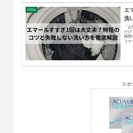
エ
日用品
洗
「お
だけ
時間
リケ
スポ