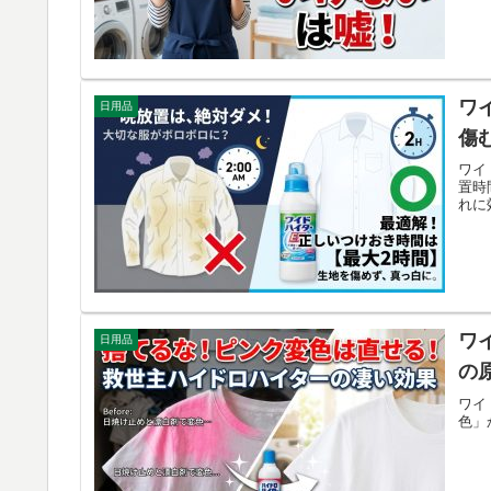
ワ
日用品
傷
ワイ
置時
れに
ワ
日用品
の
ワイ
色」