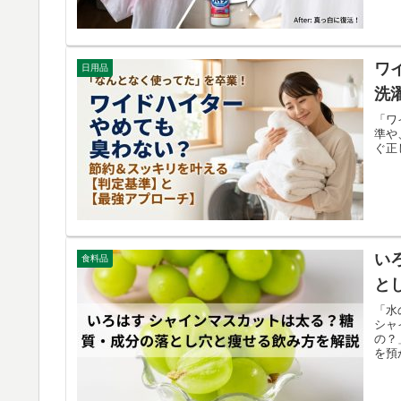
ワ
日用品
洗
「ワ
準や
ぐ正
い
食料品
と
「水
シャ
の？
を預