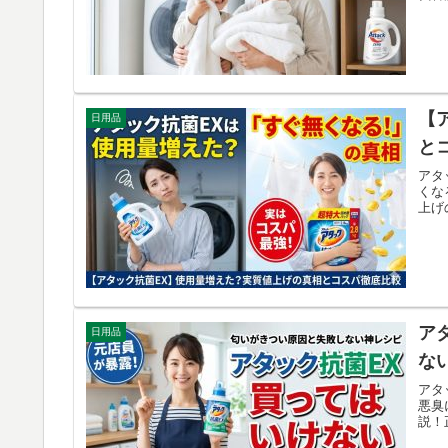
【
日用品
と
アタ
くな
上げ
ア
日用品
な
アタ
悪臭
説！