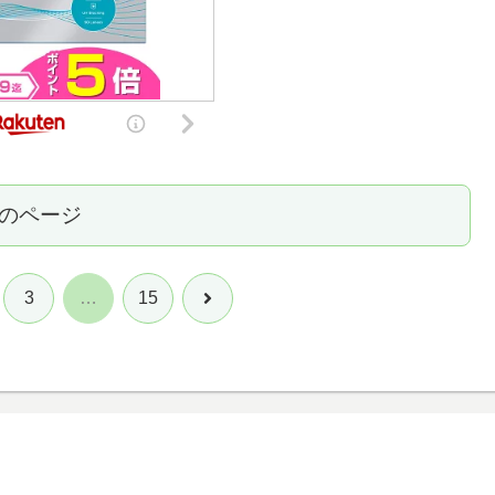
のページ
次
3
…
15
へ