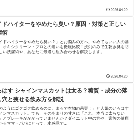
2026.04.29
イドハイターをやめたら臭い？原因・対策と正しい
濯術
イドハイターをやめたら臭い？」とお悩みの方へ。やめてもいい人の基
、オキシクリーン・プロとの違いを徹底比較！洗剤のみで生乾き臭を防
しい洗濯術や、あなたに最適な組み合わせを解説します。
2026.04.26
ろはす シャインマスカットは太る？糖質・成分の落
し穴と痩せる飲み方を解説
のようにゴクゴク飲めるのに、まるで本物の果実！」と人気のいろはす
インマスカット。でも、そのあまりの甘さに「これ、本当に太らない
」とブレーキがかかっていませんか？ダイエット中の方や、家族の健康
かるママ・パパにとって、水感覚で...