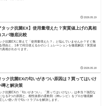
2026.05.19
アタック抗菌EX】使用量増えた？実質値上げの真相
コスパ徹底比較
ック抗菌EXに替えて「使用量増えた？」と悩んでいませんか？すぐ無
る理由と、1本で何日使えるかのシミュレーションを徹底解説！実質値
の真相がわかります。
2026.05.18
タック抗菌EXの匂いがきつい原因は？買ってはいけ
い噂と解決策
ック抗菌EXの「匂いがきつい」「買ってはいけない」は本当？強烈な
になる3つの原因と、相性抜群の柔軟剤（神レシピ）をプロが徹底解
正しい使い方で匂いトラブルを解決します。