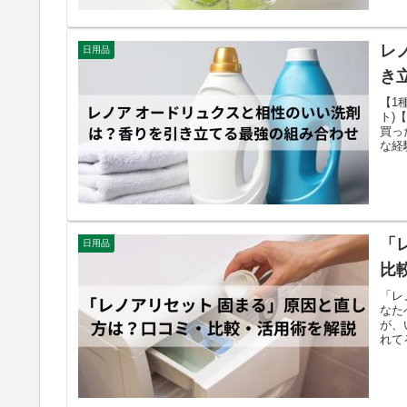
レ
日用品
き
【1
ト)
買っ
な経
「
日用品
比
「レ
なた
が、
れて