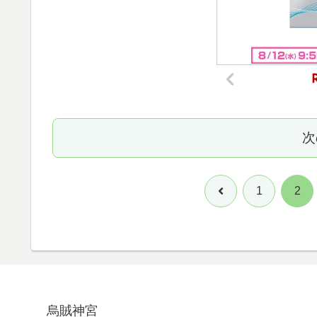
次
前
1
2
へ
烏賊神宮