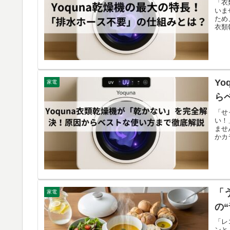
「衣
いま
ため
衣類
Y
家電
ら
「せ
い！
ませ
かカ
「
家電
の
「レ
ンと