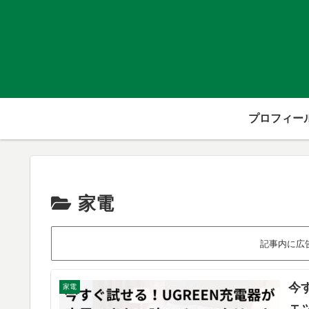
プロフィー
家電
記事内に広
今
家電
ェ