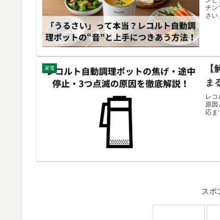
チン
さい
【
家電
ま
レコ
原因
応ま
スポ