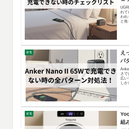
UG
れて
われ
と焦
えっ
家電
パ
Ank
さで
広い
しか
Y
家電
組