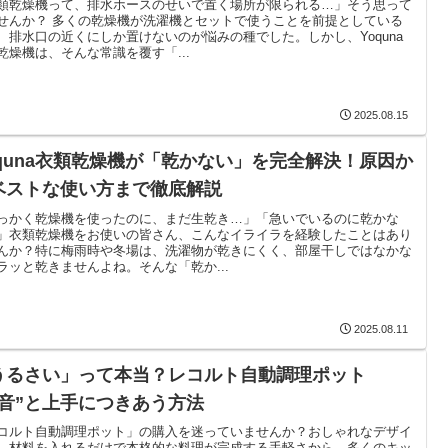
類乾燥機って、排水ホースのせいで置く場所が限られる…」そう思って
せんか？ 多くの乾燥機が洗濯機とセットで使うことを前提としている
、排水口の近くにしか置けないのが悩みの種でした。しかし、Yoquna
乾燥機は、そんな常識を覆す「...
2025.08.15
oquna衣類乾燥機が「乾かない」を完全解決！原因か
ベストな使い方まで徹底解説
っかく乾燥機を使ったのに、まだ生乾き…」「急いでいるのに乾かな
」衣類乾燥機をお使いの皆さん、こんなイライラを経験したことはあり
んか？特に梅雨時や冬場は、洗濯物が乾きにくく、部屋干しではなかな
ラッと乾きませんよね。そんな「乾か...
2025.08.11
うるさい」って本当？レコルト自動調理ポット
“音”と上手につきあう方法
コルト自動調理ポット」の購入を迷っていませんか？おしゃれなデザイ
、材料を入れるだけで本格的な料理が完成する手軽さから、多くのキッ