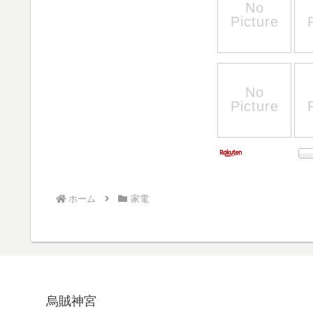
ホーム
家電
烏賊神宮