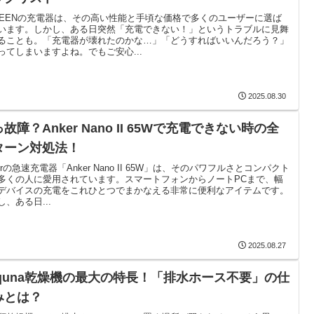
REENの充電器は、その高い性能と手頃な価格で多くのユーザーに選ば
います。しかし、ある日突然「充電できない！」というトラブルに見舞
ることも。「充電器が壊れたのかな…」「どうすればいいんだろう？」
ってしまいますよね。でもご安心...
2025.08.30
故障？Anker Nano II 65Wで充電できない時の全
ターン対処法！
erの急速充電器「Anker Nano II 65W」は、そのパワフルさとコンパクト
多くの人に愛用されています。スマートフォンからノートPCまで、幅
デバイスの充電をこれひとつでまかなえる非常に便利なアイテムです。
し、ある日...
2025.08.27
oquna乾燥機の最大の特長！「排水ホース不要」の仕
みとは？